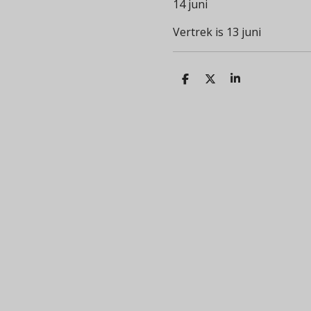
14 juni
Vertrek is 13 juni
D
D
S
E
E
H
L
E
A
E
L
R
N
E