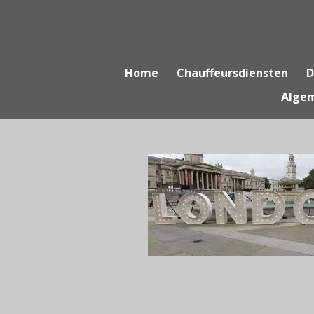
Ga
direct
naar
de
Home
Chauffeursdiensten
D
hoofdinhoud
Alge