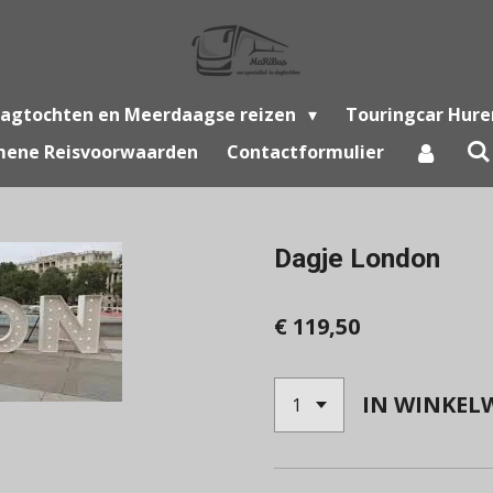
agtochten en Meerdaagse reizen
Touringcar Hure
mene Reisvoorwaarden
Contactformulier
Dagje London
€ 119,50
IN WINKEL