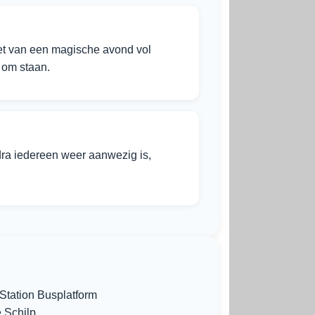
iet van een magische avond vol
 om staan.
dra iedereen weer aanwezig is,
Station Busplatform
e Schilp