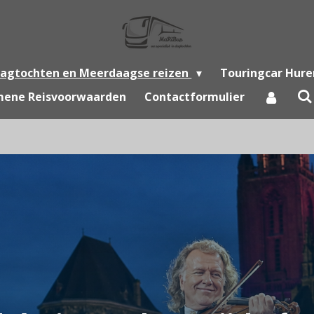
agtochten en Meerdaagse reizen
Touringcar Hure
mene Reisvoorwaarden
Contactformulier