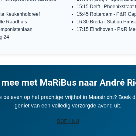
15:15 Delft - Phoenixstraat t.
lte Keukenhofdreef
15:45 Rotterdam - P&R Cap
lte Raadhuis
16:30 Breda - Station Prin
Componistenlaan
17:15 Eindhoven - P&R Meer
g 24
 mee met MaRiBus naar André Ri
e beleven op het prachtige Vrijthof in Maastricht? Boek d
geniet van een volledig verzorgde avond uit.
BOEK NU