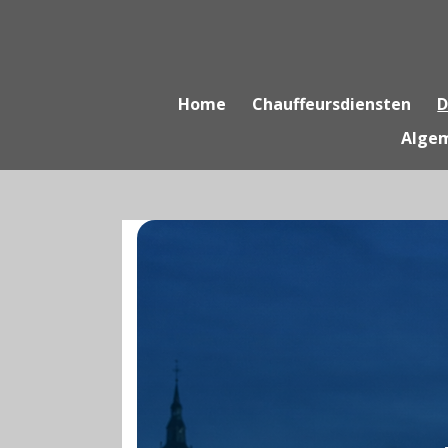
Ga
direct
naar
de
Home
Chauffeursdiensten
D
hoofdinhoud
Alge