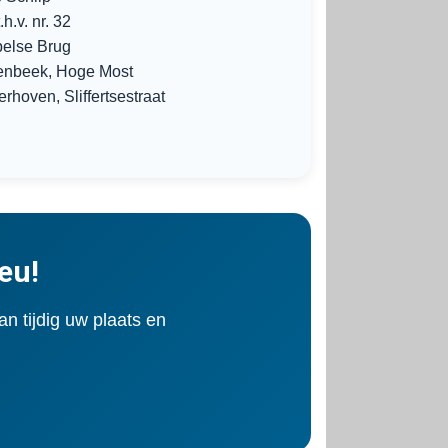
h.v. nr. 32
else Brug
senbeek, Hoge Most
hoven, Sliffertsestraat
eu!
an tijdig uw plaats en