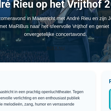
ré Rieu op het Vrijthof 
omeravond in Maastricht met André Rieu en zijn 
met MaRiBus naar het sfeervolle Vrijthof en geniet
onvergetelijke concertavond.
BOEK NU
aastricht in een prachtig openluchttheater. Tegen
ervolle verlichting en een enthousiast publiek
de melodieën, zang, humor en verrassende