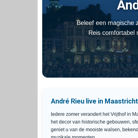
And
Beleef een magische z
Reis comfortabel 
André Rieu live in Maastricht
Iedere zomer verandert het Vrijthof in M
het decor van historische gebouwen, sfe
geniet u van de mooiste walsen, beken
muzikale momenten.