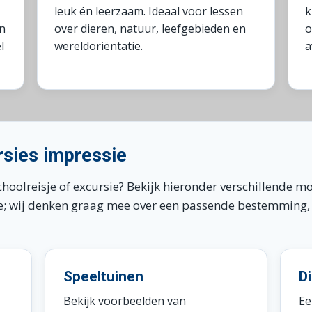
leuk én leerzaam. Ideaal voor lessen
k
n
over dieren, natuur, leefgebieden en
o
l
wereldoriëntatie.
a
rsies impressie
choolreisje of excursie? Bekijk hieronder verschillende m
ie; wij denken graag mee over een passende bestemming, 
Speeltuinen
D
Bekijk voorbeelden van
Ee