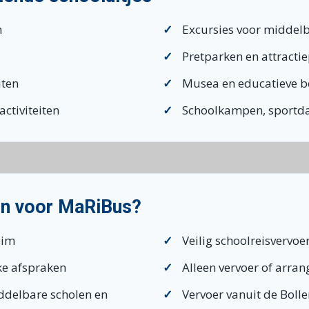
n
Excursies voor middelb
Pretparken en attracti
iten
Musea en educatieve 
ctiviteiten
Schoolkampen, sportda
en voor MaRiBus?
eim
Veilig schoolreisvervoe
jke afspraken
Alleen vervoer of arran
iddelbare scholen en
Vervoer vanuit de Boll