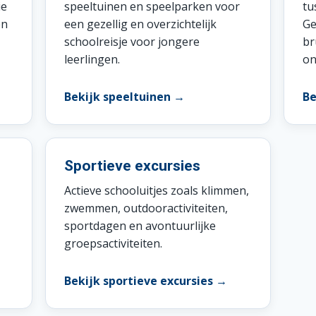
ie
speeltuinen en speelparken voor
tu
en
een gezellig en overzichtelijk
Ge
schoolreisje voor jongere
br
leerlingen.
on
Bekijk speeltuinen →
Be
Sportieve excursies
Actieve schooluitjes zoals klimmen,
zwemmen, outdooractiviteiten,
sportdagen en avontuurlijke
groepsactiviteiten.
Bekijk sportieve excursies →