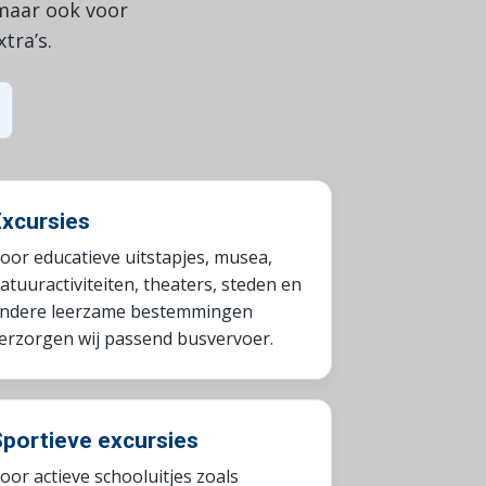
 maar ook voor
tra’s.
xcursies
oor educatieve uitstapjes, musea,
atuuractiviteiten, theaters, steden en
ndere leerzame bestemmingen
erzorgen wij passend busvervoer.
portieve excursies
oor actieve schooluitjes zoals