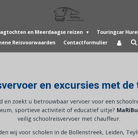
agtochten en Meerdaagse reizen
Touringcar Hure
mene Reisvoorwaarden
Contactformulier
svervoer en excursies met de 
 en zoekt u betrouwbaar vervoer voor een schoolrei
um, sportieve activiteit of educatief uitje?
MaRiBu
veilig schoolreisvervoer met chauffeur.
en wij voor scholen in de Bollenstreek, Leiden, Tey