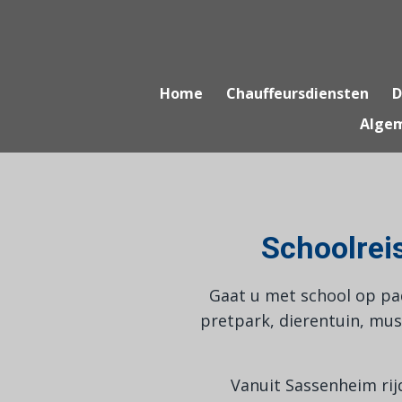
Ga
direct
naar
de
Home
Chauffeursdiensten
D
hoofdinhoud
Alge
Schoolrei
Gaat u met school op pad
pretpark, dierentuin, muse
Vanuit Sassenheim rijd