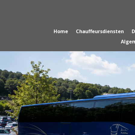
Ga
direct
naar
de
Home
Chauffeursdiensten
D
hoofdinhoud
Alge