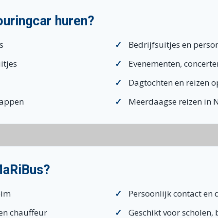
ouringcar huren?
s
Bedrijfsuitjes en perso
itjes
Evenementen, concerten
Dagtochten en reizen 
happen
Meerdaagse reizen in 
MaRiBus?
eim
Persoonlijk contact en 
en chauffeur
Geschikt voor scholen, 