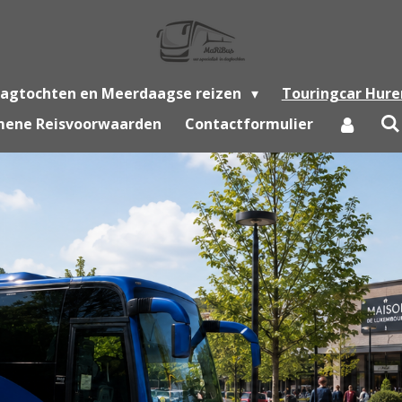
agtochten en Meerdaagse reizen
Touringcar Hure
mene Reisvoorwaarden
Contactformulier