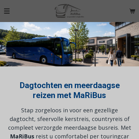
Ga
direct
naar
de
hoofdinhoud
Dagtochten en meerdaagse
reizen met MaRiBus
Stap zorgeloos in voor een gezellige
dagtocht, sfeervolle kerstreis, countryreis of
compleet verzorgde meerdaagse busreis. Met
MaRiBus
reist u comfortabel per touringcar