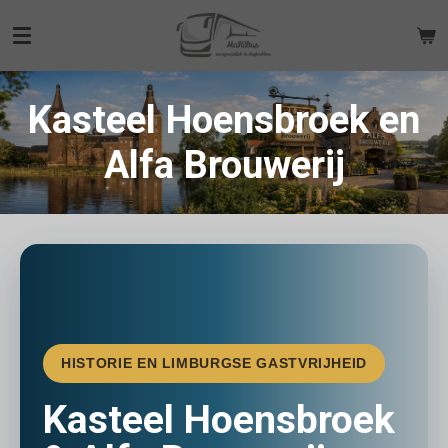
Ga
direct
naar
de
Kasteel Hoensbroek en
hoofdinhoud
Alfa Brouwerij
HISTORIE EN LIMBURGSE GASTVRIJHEID
Kasteel Hoensbroek