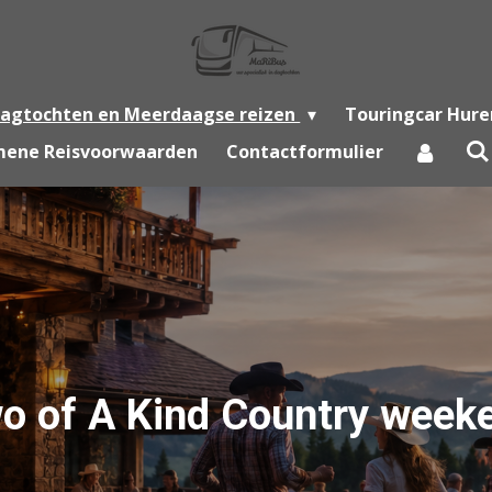
agtochten en Meerdaagse reizen
Touringcar Hure
mene Reisvoorwaarden
Contactformulier
o of A Kind Country week