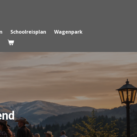
n
Schoolreisplan
Wagenpark
end