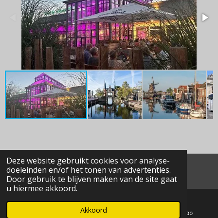
Deze website gebruikt cookies voor analyse-
doeleinden en/of het tonen van advertenties.
© 2020 - 2026 MaRiBus
Door gebruik te blijven maken van de site gaat
u hiermee akkoord.
Akkoord
E-mailadres
Facebook
WhatsApp