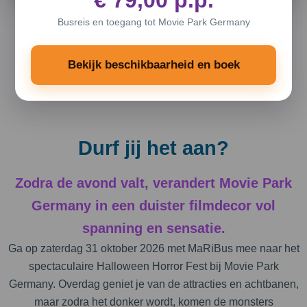
€ 79,00 p.p.
Busreis en toegang tot Movie Park Germany
Bekijk beschikbaarheid en boek
Durf jij het aan?
Zodra de avond valt, verandert Movie Park
Germany in een duister filmdecor vol
spanning en sensatie.
Ga op zaterdag 31 oktober 2026 met MaRiBus mee naar het
spectaculaire Halloween Horror Fest bij Movie Park
Germany. Overdag geniet je van de attracties en achtbanen,
maar zodra het donker wordt, komen de monsters