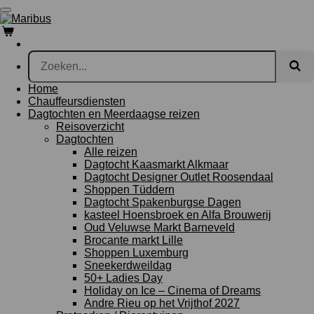
Ga
direct
naar
de
hoofdinhoud
Home
Chauffeursdiensten
Dagtochten en Meerdaagse reizen
Reisoverzicht
Dagtochten
Alle reizen
Dagtocht Kaasmarkt Alkmaar
Dagtocht Designer Outlet Roosendaal
Shoppen Tüddern
Dagtocht Spakenburgse Dagen
kasteel Hoensbroek en Alfa Brouwerij
Oud Veluwse Markt Barneveld
Brocante markt Lille
Shoppen Luxemburg
Sneekerdweildag
50+ Ladies Day
Holiday on Ice – Cinema of Dreams
Andre Rieu op het Vrijthof 2027