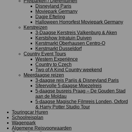
Pretparken / Dierentuinen
Disneyland Paris
Moviepark Germany
Dagje Efteling
Halloween Horrorfest Moviepark Germany
Kerstreizen
3-Daagse Kerstreis Valkenburg & Aken
Kerstshow Intratuin Duiven
Kerstmarkt Oberhausen Centro-O
Kerstmarkt Dusseldorf
Country Event Tours
Western Experiënce
Country to Czech
Two of A Kind Country weekend
Meerdaagse reizen
3-daagse reis Parijs & Disneyland Paris
Sfeervolle 5-daagse Moezelreis
5-daagse busreis Praag – De Gouden Stad
aan de Moldau
5-daagse Magische Filmreis Londen, Oxford
& Harry Potter Studio Tour
Touringcar Huren
Schoolreisplan
Wagenpark
Algemene Reisvoorwaarden