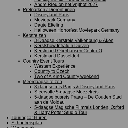
Andre Rieu op het Vrijthof 2027
Pretparken / Dierentuinen
Disneyland Paris
Moviepark Germany
Dagje Efteling
Halloween Horrorfest Moviepark Germany
Kerstreizen
3-Daagse Kerstreis Valkenburg & Aken
Kerstshow Intratuin Duiven
Kerstmarkt Oberhausen Centro-O
Kerstmarkt Dusseldorf
Country Event Tours
Western Experiënce
Country to Czech
Two of A Kind Country weekend
Meerdaagse reizen
3-daagse reis Parijs & Disneyland Paris
Sfeervolle 5-daagse Moezelreis
5-daagse busreis Praag – De Gouden Stad
aan de Moldau
5-daagse Magische Filmreis Londen, Oxford
& Harry Potter Studio Tour
Touringcar Huren
Schoolreisplan
Wagenpark