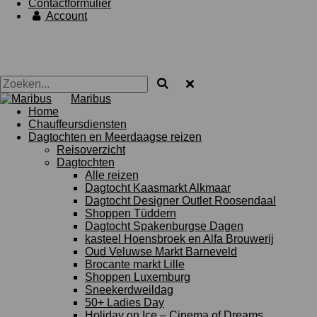
Contactformulier
Account
Maribus
Home
Chauffeursdiensten
Dagtochten en Meerdaagse reizen
Reisoverzicht
Dagtochten
Alle reizen
Dagtocht Kaasmarkt Alkmaar
Dagtocht Designer Outlet Roosendaal
Shoppen Tüddern
Dagtocht Spakenburgse Dagen
kasteel Hoensbroek en Alfa Brouwerij
Oud Veluwse Markt Barneveld
Brocante markt Lille
Shoppen Luxemburg
Sneekerdweildag
50+ Ladies Day
Holiday on Ice – Cinema of Dreams