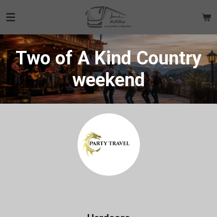
Ga
direct
naar
de
Two of A Kind Country
hoofdinhoud
weekend