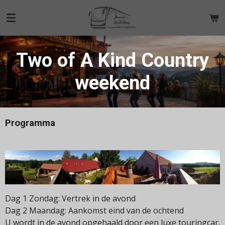
Ga
direct
naar
de
Two of A Kind Country
hoofdinhoud
weekend
Programma
Dag 1 Zondag: Vertrek in de avond
Dag 2 Maandag: Aankomst eind van de ochtend
U wordt in de avond opgehaald door een luxe touringcar.