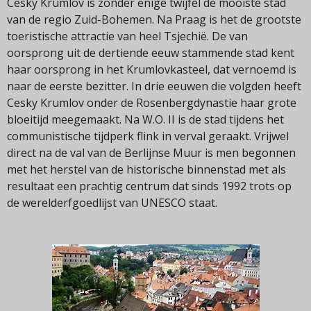
Cesky Krumlov is zonder enige twijfel de mooiste stad
van de regio Zuid-Bohemen. Na Praag is het de grootste
toeristische attractie van heel Tsjechië. De van
oorsprong uit de dertiende eeuw stammende stad kent
haar oorsprong in het Krumlovkasteel, dat vernoemd is
naar de eerste bezitter. In drie eeuwen die volgden heeft
Cesky Krumlov onder de Rosenbergdynastie haar grote
bloeitijd meegemaakt. Na W.O. II is de stad tijdens het
communistische tijdperk flink in verval geraakt. Vrijwel
direct na de val van de Berlijnse Muur is men begonnen
met het herstel van de historische binnenstad met als
resultaat een prachtig centrum dat sinds 1992 trots op
de werelderfgoedlijst van UNESCO staat.