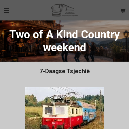
Ga
direct
naar
de
Two of A Kind Country
hoofdinhoud
weekend
7-Daagse Tsjechië