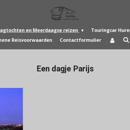
agtochten en Meerdaagse reizen
Touringcar Hure
mene Reisvoorwaarden
Contactformulier
Een dagje Parijs