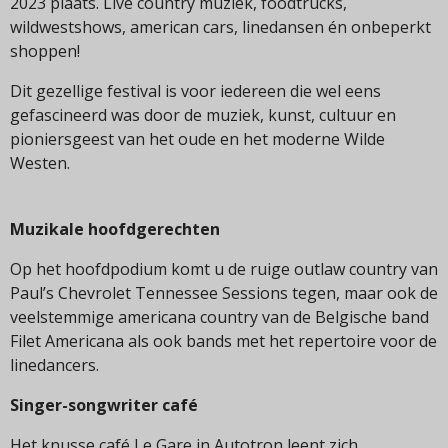
2023 plaats. Live country muziek, foodtrucks,
wildwestshows, american cars, linedansen én onbeperkt
shoppen!
Dit gezellige festival is voor iedereen die wel eens
gefascineerd was door de muziek, kunst, cultuur en
pioniersgeest van het oude en het moderne Wilde
Westen.
Muzikale hoofdgerechten
Op het hoofdpodium komt u de ruige outlaw country van
Paul’s Chevrolet Tennessee Sessions tegen, maar ook de
veelstemmige americana country van de Belgische band
Filet Americana als ook bands met het repertoire voor de
linedancers.
Singer-songwriter café
Het knusse café Le Gare in Autotron leent zich