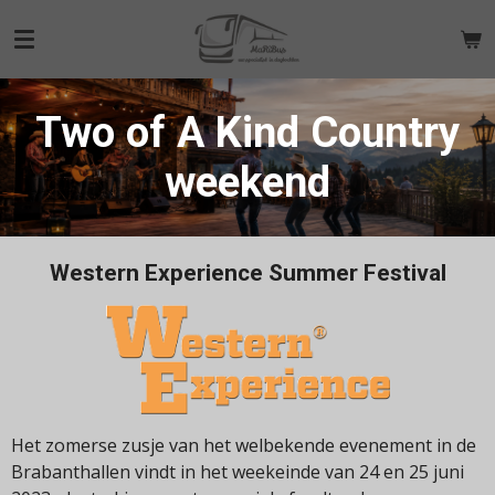
Ga
direct
naar
de
Two of A Kind Country
hoofdinhoud
weekend
Western Experience Summer Festival
Het zomerse zusje van het welbekende evenement in de
Brabanthallen vindt in het weekeinde van 24 en 25 juni